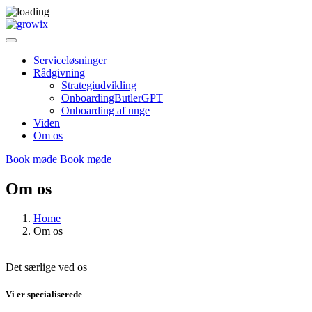
Serviceløsninger
Rådgivning
Strategiudvikling
OnboardingButlerGPT
Onboarding af unge
Viden
Om os
Book møde
Book møde
Om os
Home
Om os
Det særlige ved os
Vi er specialiserede